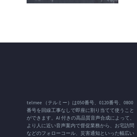
telmee （テルミー）は050番号、0120番号、0800
番号を回線工事なしで即座に割り当てて使うこと
ができます。AI 付きの高品質音声合成によって、
より人に近い音声案内で督促業務から、お宅訪問
などのフォローコール、災害通知といった幅広い