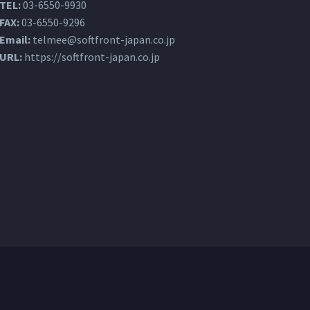
TEL:
03-6550-9930
FAX:
03-6550-9296
Email:
telmee@softfront-japan.co.jp
URL:
https://softfront-japan.co.jp