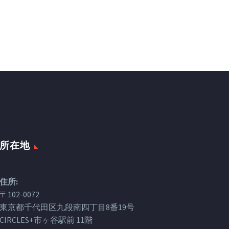
所在地
住所:
〒102-0072
東京都千代田区九段南四丁目8番19号
CIRCLES+市ヶ谷駅前 11階