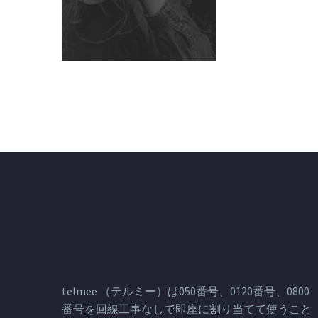
telmee （テルミー）は050番号、0120番号、0800
番号を回線工事なしで即座に割り当てて使うこと